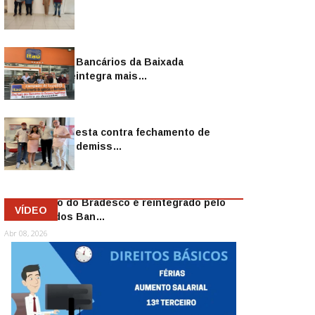
Sindicato dos Bancários da Baixada
Fluminense reintegra mais…
Jul 14, 2026
Sindicato protesta contra fechamento de
agências e as demiss…
Mai 13, 2026
Funcionário do Bradesco é reintegrado pelo
VÍDEO
Sindicato dos Ban…
Abr 08, 2026