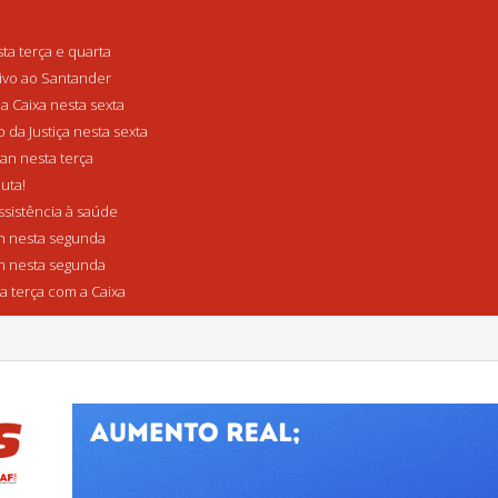
a terça e quarta
tivo ao Santander
a Caixa nesta sexta
da Justiça nesta sexta
n nesta terça
uta!
sistência à saúde
 nesta segunda
 nesta segunda
a terça com a Caixa