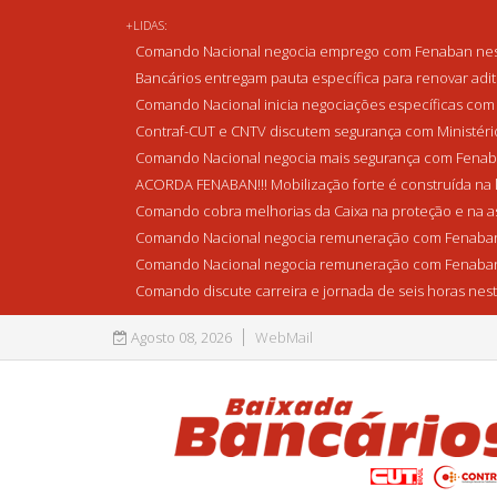
+LIDAS:
Comando Nacional negocia emprego com Fenaban nest
Bancários entregam pauta específica para renovar adi
Comando Nacional inicia negociações específicas com 
Contraf-CUT e CNTV discutem segurança com Ministério 
Comando Nacional negocia mais segurança com Fenaba
ACORDA FENABAN!!! Mobilização forte é construída na l
Comando cobra melhorias da Caixa na proteção e na as
Comando Nacional negocia remuneração com Fenaban
Comando Nacional negocia remuneração com Fenaban
Comando discute carreira e jornada de seis horas nest
Agosto 08, 2026
WebMail