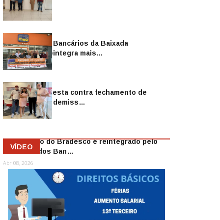
Sindicato dos Bancários da Baixada
Fluminense reintegra mais…
Jul 14, 2026
Sindicato protesta contra fechamento de
agências e as demiss…
Mai 13, 2026
Funcionário do Bradesco é reintegrado pelo
VÍDEO
Sindicato dos Ban…
Abr 08, 2026