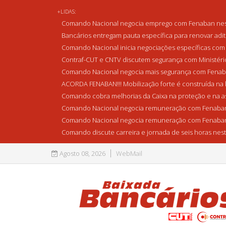
+LIDAS:
Comando Nacional negocia emprego com Fenaban nest
Bancários entregam pauta específica para renovar adi
Comando Nacional inicia negociações específicas com 
Contraf-CUT e CNTV discutem segurança com Ministério 
Comando Nacional negocia mais segurança com Fenaba
ACORDA FENABAN!!! Mobilização forte é construída na l
Comando cobra melhorias da Caixa na proteção e na as
Comando Nacional negocia remuneração com Fenaban
Comando Nacional negocia remuneração com Fenaban
Comando discute carreira e jornada de seis horas nest
Agosto 08, 2026
WebMail