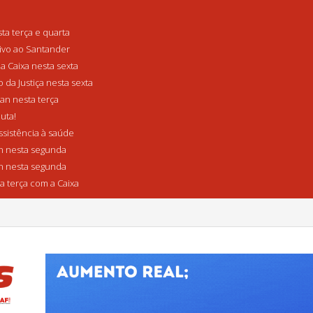
a terça e quarta
tivo ao Santander
a Caixa nesta sexta
da Justiça nesta sexta
n nesta terça
uta!
sistência à saúde
 nesta segunda
 nesta segunda
a terça com a Caixa