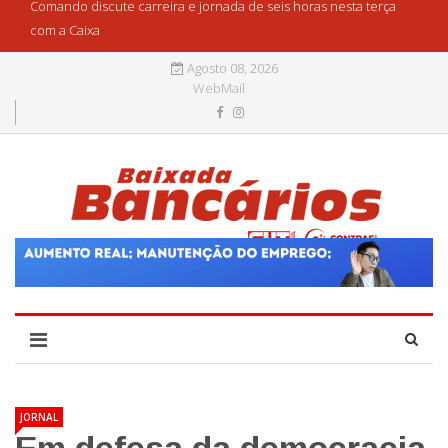
Comando discute carreira e jornada de seis horas nesta terça
com a Caixa
Agosto 08, 2026
WebMail
JORNAL