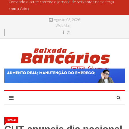
Comando discute carreira e jornada de seis horas nesta terça
com a Caixa
Agosto 08, 2026
WebMail
JORNAL