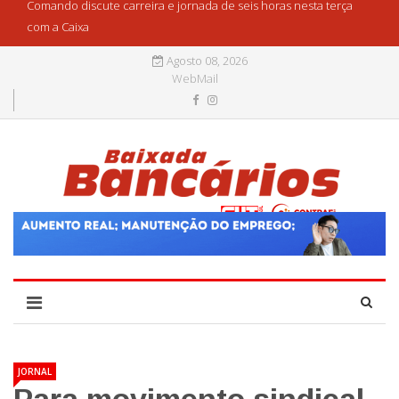
Comando discute carreira e jornada de seis horas nesta terça
com a Caixa
Agosto 08, 2026
WebMail
JORNAL