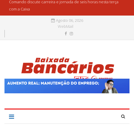
Comando discute carreira e jornada de seis horas nesta terça
com a Caixa
Agosto 06, 2026
WebMail