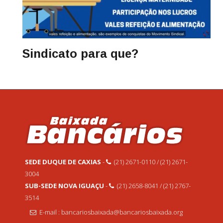
Sindicato para que?
SEDE DUQUE DE CAXIAS
-
(21) 2671-0110 / (21) 2671-
3004
SUB-SEDE NOVA IGUAÇU
-
(21) 2658-8041 / (21) 2767-
3514
E-mail : bancariosbaixada@bancariosbaixada.org