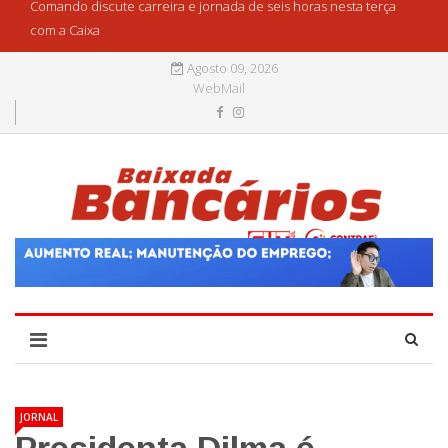
Comando discute carreira e jornada de seis horas nesta terça
com a Caixa
Agosto 09, 2026
WebMail
JORNAL