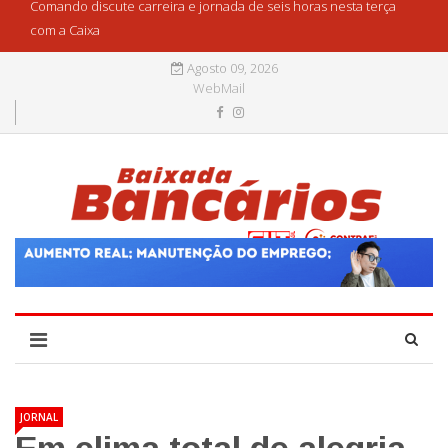
Comando discute carreira e jornada de seis horas nesta terça
com a Caixa
Agosto 09, 2026
WebMail
JORNAL