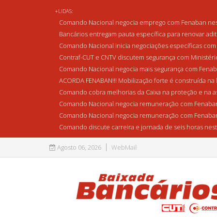
+LIDAS:
Comando Nacional negocia emprego com Fenaban nest
Bancários entregam pauta específica para renovar adi
Comando Nacional inicia negociações específicas com 
Contraf-CUT e CNTV discutem segurança com Ministério 
Comando Nacional negocia mais segurança com Fenaba
ACORDA FENABAN!!! Mobilização forte é construída na l
Comando cobra melhorias da Caixa na proteção e na as
Comando Nacional negocia remuneração com Fenaban
Comando Nacional negocia remuneração com Fenaban
Comando discute carreira e jornada de seis horas nest
Agosto 06, 2026
WebMail