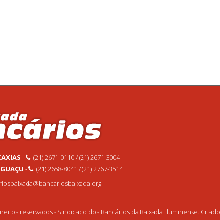
CAXIAS
-
(21) 2671-0110 / (21) 2671-3004
 IGUAÇU
-
(21) 2658-8041 / (21) 2767-3514
ariosbaixada@bancariosbaixada.org
reitos reservados - Sindicado dos Bancários da Baixada Fluminense. Criad