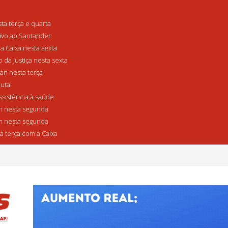
a terça e quarta
tivo ao Santander
a Caixa nesta sexta
da Justiça nesta sexta
n nesta terça
uta!
sistência à saúde
 nesta segunda
 nesta segunda
a terça com a Caixa