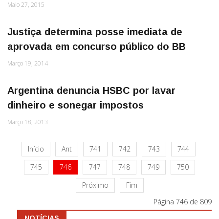
Maio 27, 2015
Justiça determina posse imediata de
aprovada em concurso público do BB
Março 19, 2014
Argentina denuncia HSBC por lavar
dinheiro e sonegar impostos
Março 18, 2013
Início
Ant
741
742
743
744
745
746
747
748
749
750
Próximo
Fim
Página 746 de 809
NOTÍCIAS